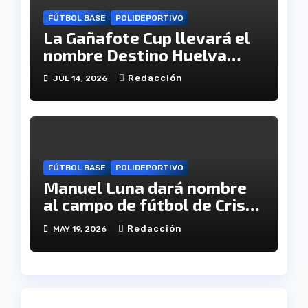
FÚTBOL BASE
POLIDEPORTIVO
La Gañafote Cup llevará el
nombre Destino Huelva
para reforzar la proyección
Redacción
JUL 14, 2026
internacional de la
provincia
FÚTBOL BASE
POLIDEPORTIVO
Manuel Luna dará nombre
al campo de fútbol de Cristo
Pobre
Redacción
MAY 19, 2026