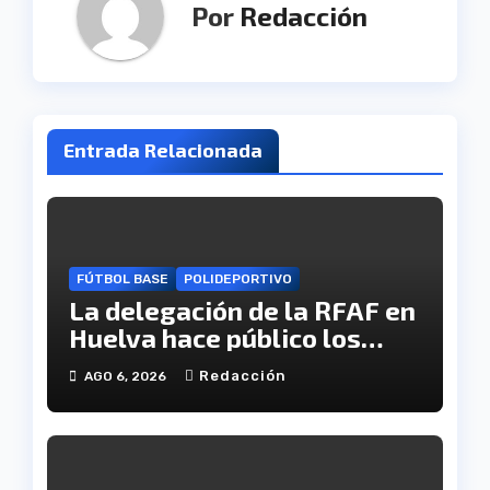
Por
Redacción
Entrada Relacionada
FÚTBOL BASE
POLIDEPORTIVO
La delegación de la RFAF en
Huelva hace público los
calendarios de la categoría
Redacción
AGO 6, 2026
juvenil