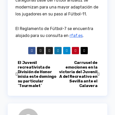
categorías base del fútbol andaluz se
modernizan para una mayor adaptación de
los jugadores en su paso al Fútbol-11.
El Reglamento de Fútbol-7 se encuentra
alojado para su consulta en
rfaf.es
.
Navegación
El Juvenil
Carrusel de
recreativista de
emociones en la
División de Honor
victoria del Juvenil
de
inicia este domingo
A del Recreativo en
su particular
Sevilla ante el
entradas
´Tourmalet´
Calavera