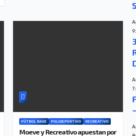
A
9
3
A
7
FÚTBOL BASE
POLIDEPORTIVO
RECREATIVO
A
Moeve y Recreativo apuestan por
8