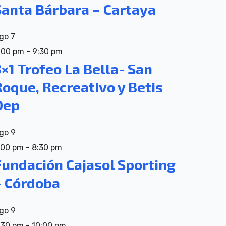
Santa Bárbara – Cartaya
go
7
:00 pm
-
9:30 pm
×1 Trofeo La Bella- San
Roque, Recreativo y Betis
Dep
go
9
:00 pm
-
8:30 pm
Fundación Cajasol Sporting
– Córdoba
go
9
:30 pm
-
10:00 pm