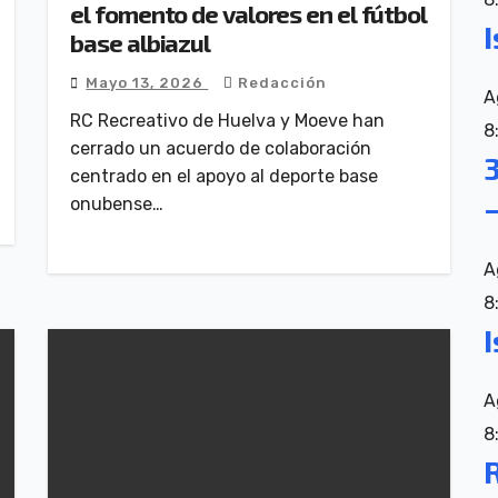
el fomento de valores en el fútbol
I
base albiazul
Mayo 13, 2026
Redacción
A
RC Recreativo de Huelva y Moeve han
8
cerrado un acuerdo de colaboración
3
centrado en el apoyo al deporte base
–
onubense…
A
8
I
A
8