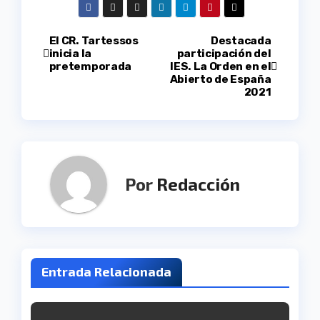
Navegación
El CR. Tartessos
Destacada
inicia la
participación del
pretemporada
IES. La Orden en el
de
Abierto de España
2021
entradas
Por
Redacción
Entrada Relacionada