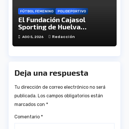
FÚTBOL FEMENINO
POLIDEPORTIVO
El Fundación Cajasol
Sporting de Huelva
disputará la Copa de
Redacción
AGO 5, 2026
Andalucía en el Estadio
Antonio Toledo Sánchez
Deja una respuesta
Tu dirección de correo electrónico no será
publicada.
Los campos obligatorios están
marcados con
*
Comentario
*