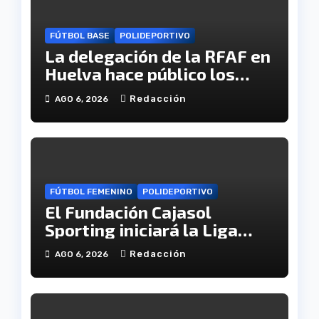
FÚTBOL BASE
POLIDEPORTIVO
La delegación de la RFAF en
Huelva hace público los
calendarios de la categoría
Redacción
AGO 6, 2026
juvenil
FÚTBOL FEMENINO
POLIDEPORTIVO
El Fundación Cajasol
Sporting iniciará la Liga
recibiendo al Cacereño
Redacción
AGO 6, 2026
Atlético