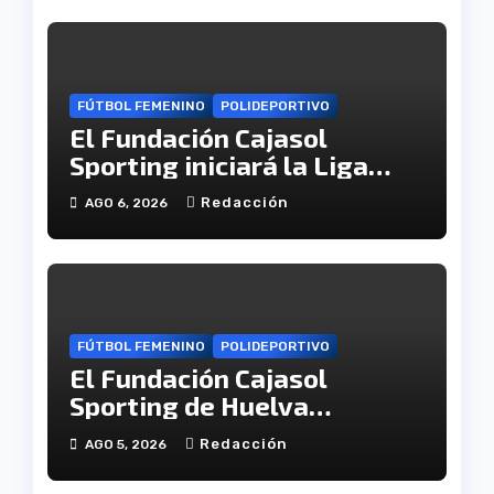
FÚTBOL FEMENINO
POLIDEPORTIVO
El Fundación Cajasol
Sporting iniciará la Liga
recibiendo al Cacereño
Redacción
AGO 6, 2026
Atlético
FÚTBOL FEMENINO
POLIDEPORTIVO
El Fundación Cajasol
Sporting de Huelva
disputará la Copa de
Redacción
AGO 5, 2026
Andalucía en el Estadio
Antonio Toledo Sánchez