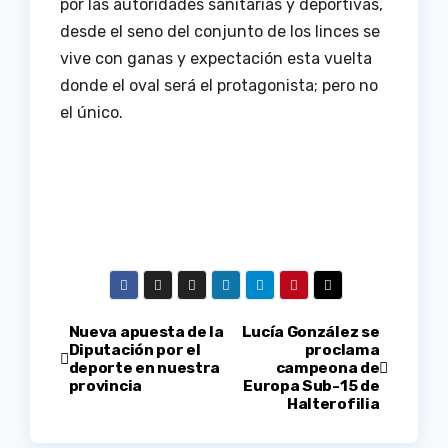
por las autoridades sanitarias y deportivas,
desde el seno del conjunto de los linces se
vive con ganas y expectación esta vuelta
donde el oval será el protagonista; pero no
el único.
Navegación
Nueva apuesta de la
Lucía González se
Diputación por el
proclama
deporte en nuestra
campeona de
de
provincia
Europa Sub-15 de
Halterofilia
entradas