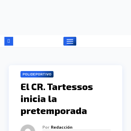
Ir
al
contenido
POLIDEPORTIVO
El CR. Tartessos
inicia la
pretemporada
Por
Redacción