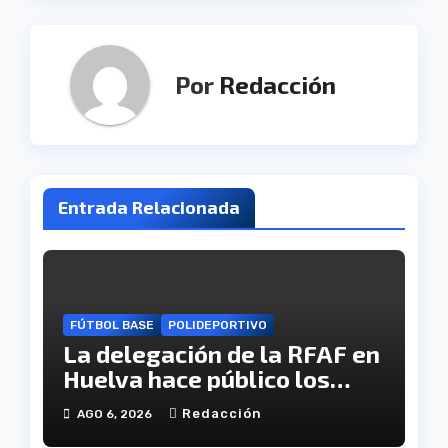
Por
Redacción
Entrada Relacionada
FÚTBOL BASE
POLIDEPORTIVO
La delegación de la RFAF en
Huelva hace público los
calendarios de la categoría
Redacción
AGO 6, 2026
juvenil