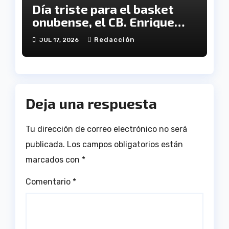
Día triste para el basket
onubense, el CB. Enrique
Benítez cesa en su
Redacción
JUL 17, 2026
actividad como club
Deja una respuesta
Tu dirección de correo electrónico no será
publicada.
Los campos obligatorios están
marcados con
*
Comentario
*