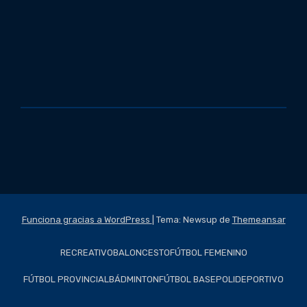
Funciona gracias a WordPress
|
Tema: Newsup de
Themeansar
RECREATIVO
BALONCESTO
FÚTBOL FEMENINO
FÚTBOL PROVINCIAL
BÁDMINTON
FÚTBOL BASE
POLIDEPORTIVO