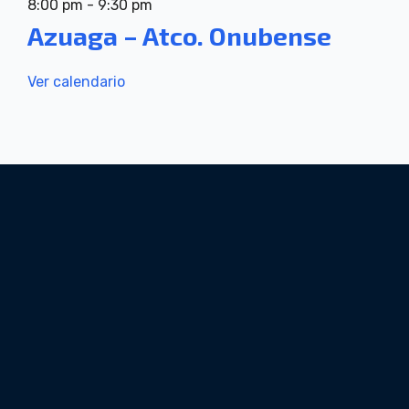
8:00 pm
-
9:30 pm
Azuaga – Atco. Onubense
Ver calendario