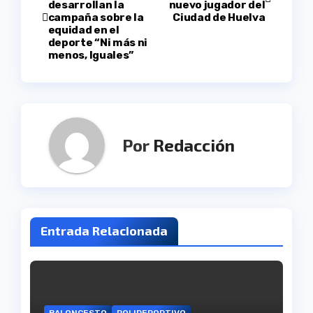
desarrollan la
nuevo jugador del
de
campaña sobre la
Ciudad de Huelva
equidad en el
entradas
deporte “Ni más ni
menos, Iguales”
Por
Redacción
Entrada Relacionada