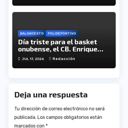
BALONCESTO
POLIDEPORTIVO
Día triste para el basket
onubense, el CB. Enrique
Benítez cesa en su
Redacción
JUL 17, 2026
actividad como club
Deja una respuesta
Tu dirección de correo electrónico no será
publicada.
Los campos obligatorios están
marcados con
*