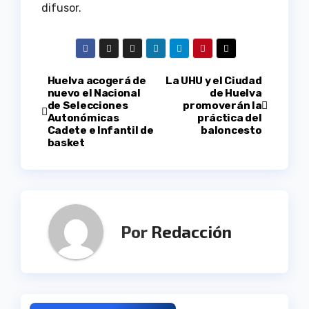
difusor.
Navegación
Huelva acogerá de
La UHU y el Ciudad
nuevo el Nacional
de Huelva
de Selecciones
promoverán la
de
Autonómicas
práctica del
Cadete e Infantil de
baloncesto
entradas
basket
Por
Redacción