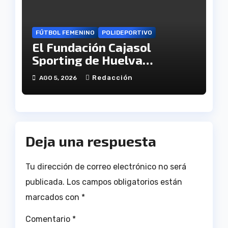
FÚTBOL FEMENINO
POLIDEPORTIVO
El Fundación Cajasol
Sporting de Huelva
disputará la Copa de
Redacción
AGO 5, 2026
Andalucía en el Estadio
Antonio Toledo Sánchez
Deja una respuesta
Tu dirección de correo electrónico no será
publicada.
Los campos obligatorios están
marcados con
*
Comentario
*