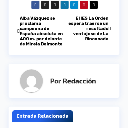
Navegación
Alba Vázquez se
El IES La Orden
proclama
espera traerse un
campeona de
resultado
de
España absoluta en
ventajoso de La
400 m. por delante
Rinconada
entradas
de Mireia Belmonte
Por
Redacción
Entrada Relacionada