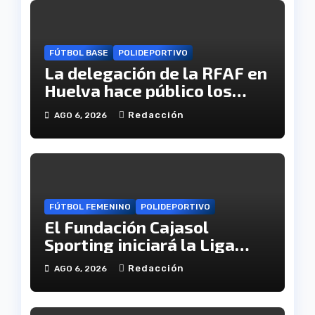
FÚTBOL BASE
POLIDEPORTIVO
La delegación de la RFAF en
Huelva hace público los
calendarios de la categoría
Redacción
AGO 6, 2026
juvenil
FÚTBOL FEMENINO
POLIDEPORTIVO
El Fundación Cajasol
Sporting iniciará la Liga
recibiendo al Cacereño
Redacción
AGO 6, 2026
Atlético