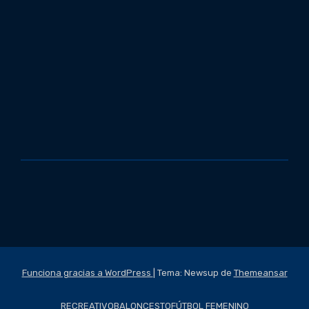
Funciona gracias a WordPress
|
Tema: Newsup de
Themeansar
RECREATIVO
BALONCESTO
FÚTBOL FEMENINO