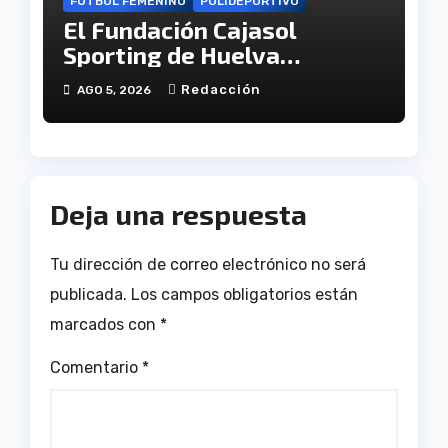
FÚTBOL FEMENINO
POLIDEPORTIVO
El Fundación Cajasol
Sporting de Huelva
disputará la Copa de
Redacción
AGO 5, 2026
Andalucía en el Estadio
Antonio Toledo Sánchez
Deja una respuesta
Tu dirección de correo electrónico no será
publicada.
Los campos obligatorios están
marcados con
*
Comentario
*