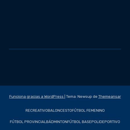
Funciona gracias a WordPress
|
Tema: Newsup de
Themeansar
RECREATIVO
BALONCESTO
FÚTBOL FEMENINO
FÚTBOL PROVINCIAL
BÁDMINTON
FÚTBOL BASE
POLIDEPORTIVO