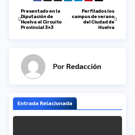
Navegación
Presentado en la
Perfilados los
Diputación de
campus de verano
Huelva el Circuito
del Ciudad de
de
Provincial 3×3
Huelva
entradas
Por
Redacción
Entrada Relacionada