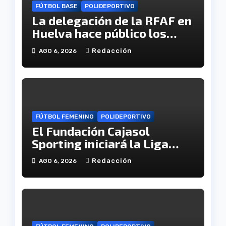
FÚTBOL BASE
POLIDEPORTIVO
La delegación de la RFAF en
Huelva hace público los
calendarios de la categoría
Redacción
AGO 6, 2026
juvenil
FÚTBOL FEMENINO
POLIDEPORTIVO
El Fundación Cajasol
Sporting iniciará la Liga
recibiendo al Cacereño
Redacción
AGO 6, 2026
Atlético