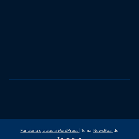
Funciona gracias a WordPress
|
Tema:
NewsGoal
de
Themeansar