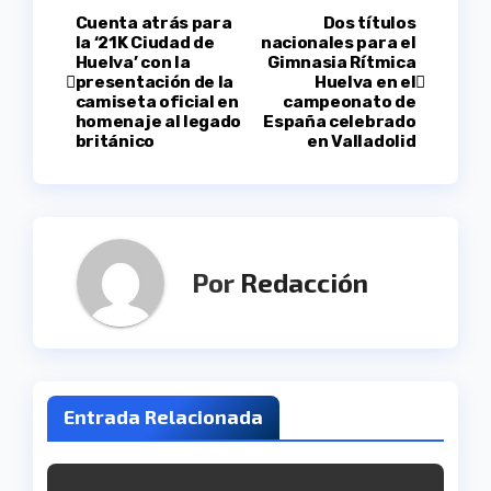
Navegación
Cuenta atrás para
Dos títulos
la ‘21K Ciudad de
nacionales para el
Huelva’ con la
Gimnasia Rítmica
de
presentación de la
Huelva en el
camiseta oficial en
campeonato de
entradas
homenaje al legado
España celebrado
británico
en Valladolid
Por
Redacción
Entrada Relacionada