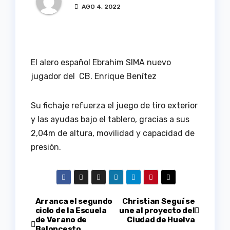
AGO 4, 2022
El alero español Ebrahim SIMA
nuevo
jugador del CB. Enrique Benítez
Su fichaje refuerza el juego de tiro exterior
y las ayudas bajo el tablero, gracias a sus
2,04m de altura, movilidad y capacidad de
presión.
Navegación
Arranca el segundo
Christian Seguí se
ciclo de la Escuela
une al proyecto del
de Verano de
Ciudad de Huelva
de
Baloncesto