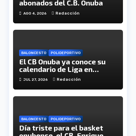
abonados del C.B. Onuba
Redacción
AGO 4, 2026
BALONCESTO
POLIDEPORTIVO
El CB Onuba ya conoce su
calendario de Liga en
Tercera FEB
Redacción
JUL 27, 2026
BALONCESTO
POLIDEPORTIVO
Día triste para el basket
onubense, el CB. Enrique