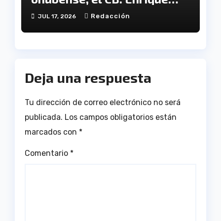
Benítez cesa en su
Redacción
JUL 17, 2026
actividad como club
Deja una respuesta
Tu dirección de correo electrónico no será
publicada.
Los campos obligatorios están
marcados con
*
Comentario
*