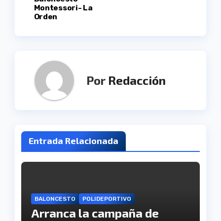
Montessori- La
entradas
Orden
Por
Redacción
Entrada Relacionada
BALONCESTO
POLIDEPORTIVO
Arranca la campaña de