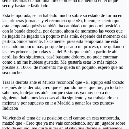
semanas atrás cuando una infección le ha mantenido en el dique
seco y bastante fastidiado.
Esta temporada, se ha hablado mucho sobre su estado de forma en
las primeras jornadas y él reconocía que «Sí, bueno, es cierto que
esta temporada quizás también ha cambiado un poco mi posición
con la banda derecha, por dentro, ahora de momento las veces que
he jugado he jugado un poquito más atrás, depende del momento del
partido. Sinceramente, físicamente, pues esta temporada me está
costando un poco más, porque he pasado un proceso, que quitando
las tres primeras jornadas y la del Betis que entré, a partir de ahí
perdí las dos siguientes, pasé bastante dolores, no pude entrenar
como a mí me hubiese gustado. Me gustaría estar lo más rápido
posible al 100%, de momento me queda un poquito, espero que no
sea mucho
Tras la derrota ante el Murcia reconoció que «El equipo está tocado
después de la derrota, creo que el partido fue el que fue, ya todo lo
sabemos, lo dejamos atrás porque estamos ya muy cerca del
siguiente, hablamos las cosas al día siguiente y ya trabajando en
mejorar y por supuesto en ir a Madrid a ganar los tres puntos»
Indicaba
Volviendo al tema de su posición en el campo en esta temporada,
matizó que «Creo que ya me vais conociendo, soy un jugador sobre
todo de equipo, me gusta jugar en el sitio que decide el entrenador,