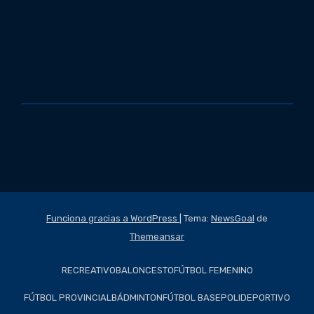
Funciona gracias a WordPress
|
Tema:
NewsGoal
de
Themeansar
RECREATIVO
BALONCESTO
FÚTBOL FEMENINO
FÚTBOL PROVINCIAL
BÁDMINTON
FÚTBOL BASE
POLIDEPORTIVO