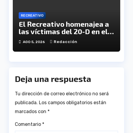
RECREATIVO
El Recreativo homenajea a
las víctimas del 20-D en el
XX aniversario de la
Redacción
AGO 5, 2026
tragedia
Deja una respuesta
Tu dirección de correo electrónico no será
publicada.
Los campos obligatorios están
marcados con
*
Comentario
*