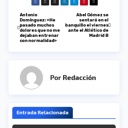
Navegación
Antonio
Abel Gómez se
Domínguez: «He
sentará en el
pasado muchos
banquillo el viernes
de
dolores que no me
ante el Atlético de
dejaban entrenar
Madrid B
entradas
con normalidad»
Por
Redacción
Entrada Relacionada