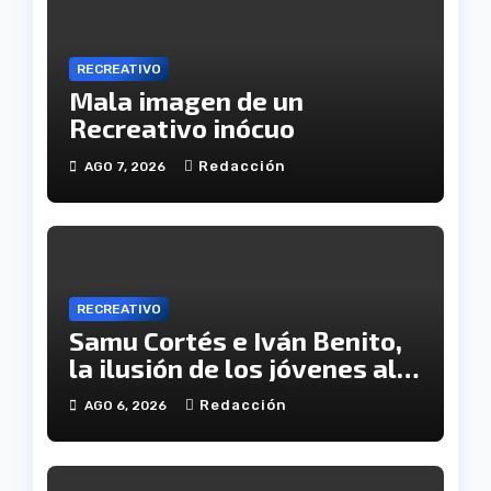
RECREATIVO
Mala imagen de un
Recreativo inócuo
Redacción
AGO 7, 2026
RECREATIVO
Samu Cortés e Iván Benito,
la ilusión de los jóvenes al
servicio del Decano
Redacción
AGO 6, 2026