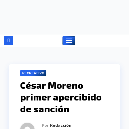
Ir
al
contenido
RECREATIVO
César Moreno
primer apercibido
de sanción
Por
Redacción