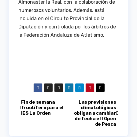
Almonaster la Real, con la colaboración de
numerosos voluntarios. Además, está
incluida en el Circuito Provincial de la
Diputación y controlada por los árbitros de
la Federación Andaluza de Atletismo.
Navegación
Fin de semana
Las previsiones
fructífero para el
climatológicas
IES La Orden
obligan a cambiar
de
de fecha el I Open
de Pesca
entradas