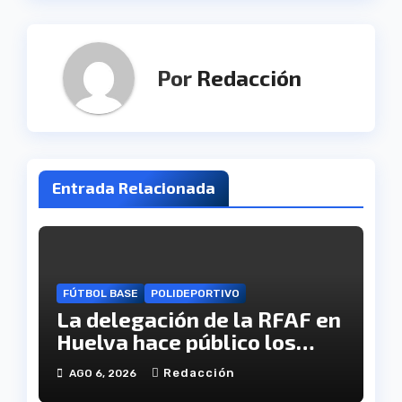
Por
Redacción
Entrada Relacionada
FÚTBOL BASE
POLIDEPORTIVO
La delegación de la RFAF en
Huelva hace público los
calendarios de la categoría
Redacción
AGO 6, 2026
juvenil