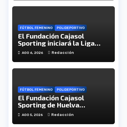
FÚTBOL FEMENINO
POLIDEPORTIVO
El Fundación Cajasol
Sporting iniciará la Liga
recibiendo al Cacereño
Redacción
AGO 6, 2026
Atlético
FÚTBOL FEMENINO
POLIDEPORTIVO
El Fundación Cajasol
Sporting de Huelva
disputará la Copa de
Redacción
AGO 5, 2026
Andalucía en el Estadio
Antonio Toledo Sánchez