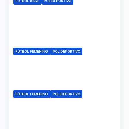
FÚTBOL BASE
POLIDEPORTIVO
La delegación de la RFAF en
Huelva hace público los
calendarios de la categoría
juvenil
Ago 6, 2026
Redacción
FÚTBOL FEMENINO
POLIDEPORTIVO
El Fundación Cajasol Sporting
iniciará la Liga recibiendo al
Cacereño Atlético
Ago 6, 2026
Redacción
FÚTBOL FEMENINO
POLIDEPORTIVO
El Fundación Cajasol Sporting
de Huelva disputará la Copa
de Andalucía en el Estadio
Antonio Toledo Sánchez