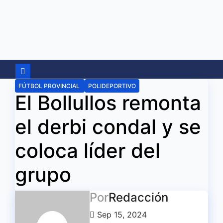
Ir
al
contenido
FÚTBOL PROVINCIAL
POLIDEPORTIVO
El Bollullos remonta
el derbi condal y se
coloca líder del
grupo
Por
Redacción
Sep 15, 2024