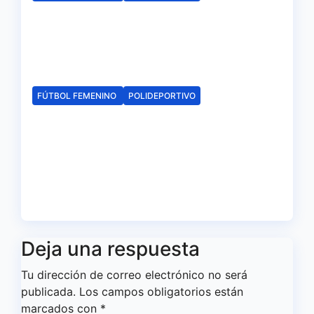
El Fundación Cajasol Sporting
iniciará la Liga recibiendo al
Cacereño Atlético
Ago 6, 2026
Redacción
FÚTBOL FEMENINO
POLIDEPORTIVO
El Fundación Cajasol Sporting
de Huelva disputará la Copa
de Andalucía en el Estadio
Antonio Toledo Sánchez
Ago 5, 2026
Redacción
Deja una respuesta
Tu dirección de correo electrónico no será
publicada.
Los campos obligatorios están
marcados con
*