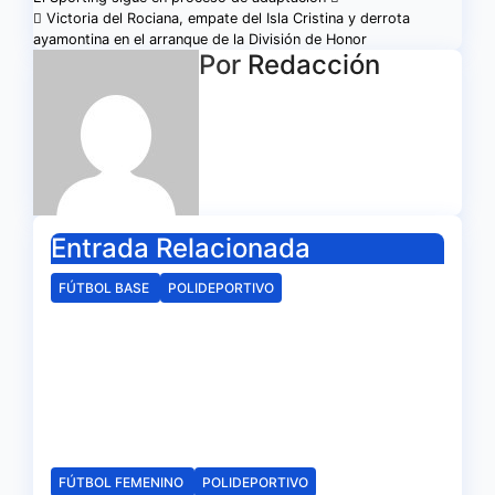
Navegación
Victoria del Rociana, empate del Isla Cristina y derrota
de
ayamontina en el arranque de la División de Honor
Por
Redacción
entradas
Entrada Relacionada
FÚTBOL BASE
POLIDEPORTIVO
La delegación de la RFAF en
Huelva hace público los
calendarios de la categoría
juvenil
Ago 6, 2026
Redacción
FÚTBOL FEMENINO
POLIDEPORTIVO