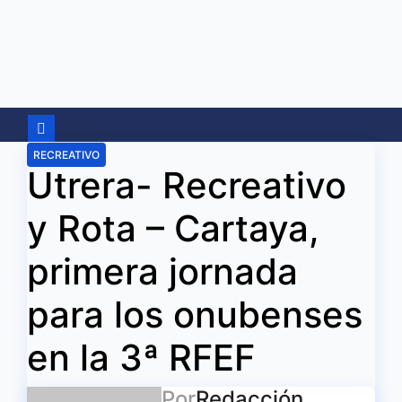
Ir
al
contenido
RECREATIVO
Utrera- Recreativo
y Rota – Cartaya,
primera jornada
para los onubenses
en la 3ª RFEF
Por
Redacción