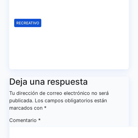
servicio del Decano
Ago 6, 2026
Redacción
RECREATIVO
El Recreativo homenajea a las
víctimas del 20-D en el XX
aniversario de la tragedia
Ago 5, 2026
Redacción
Deja una respuesta
Tu dirección de correo electrónico no será
publicada.
Los campos obligatorios están
marcados con
*
Comentario
*