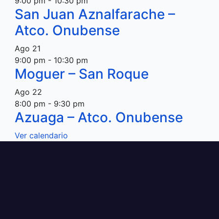
9:00 pm
-
10:30 pm
San Juan Aznalfarache –
Atco. Onubense
Ago
21
9:00 pm
-
10:30 pm
Moguer – San Roque
Ago
22
8:00 pm
-
9:30 pm
Azuaga – Atco. Onubense
Ver calendario