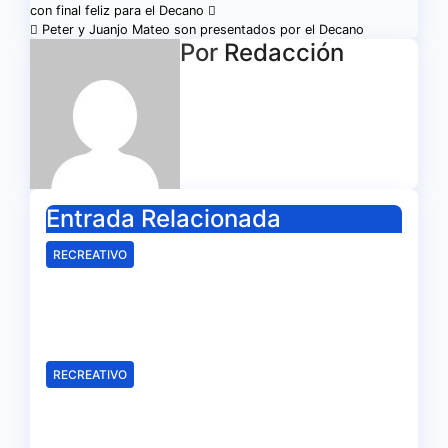
con final feliz para el Decano
de
Peter y Juanjo Mateo son presentados por el Decano
Por
Redacción
entradas
Entrada Relacionada
RECREATIVO
Mala imagen de un Recreativo
inócuo
Ago 7, 2026
Redacción
RECREATIVO
Samu Cortés e Iván Benito, la
ilusión de los jóvenes al