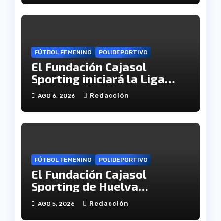
FÚTBOL FEMENINO
POLIDEPORTIVO
El Fundación Cajasol
Sporting iniciará la Liga
recibiendo al Cacereño
Redacción
AGO 6, 2026
Atlético
FÚTBOL FEMENINO
POLIDEPORTIVO
El Fundación Cajasol
Sporting de Huelva
disputará la Copa de
Redacción
AGO 5, 2026
Andalucía en el Estadio