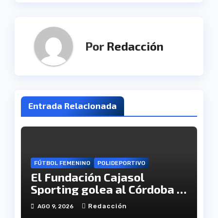
Por
Redacción
Entrada Relacionada
FÚTBOL FEMENINO
POLIDEPORTIVO
El Fundación Cajasol
Sporting golea al Córdoba y
se cita con el Granada en
Redacción
AGO 9, 2026
semifinales de Copa