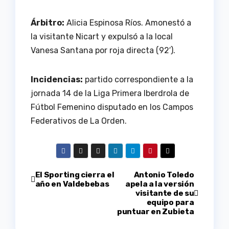
Árbitro:
Alicia Espinosa Ríos. Amonestó a
la visitante Nicart y expulsó a la local
Vanesa Santana por roja directa (92′).
Incidencias:
partido correspondiente a la
jornada 14 de la Liga Primera Iberdrola de
Fútbol Femenino disputado en los Campos
Federativos de La Orden.
Navegación
El Sporting cierra el
Antonio Toledo
año en Valdebebas
apela a la versión
visitante de su
de
equipo para
puntuar en Zubieta
entradas