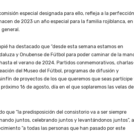
misión especial designada para ello, refleja a la perfecció
 hacen de 2023 un año especial para la familia rojiblanca, en
n general.
ompié ha destacado que “desde esta semana estamos en
ndaluza y Onubense de Fútbol para poder caminar de la man
hasta el verano de 2024. Partidos conmemorativos, charlas
reación del Museo del Fútbol, programas de difusión y
infín de proyectos de los que queremos que seas partícipe
próximo 16 de agosto, día en el que soplaremos las velas de
do que “la predisposición del consistorio va a ser siempre
inando juntos, celebrando juntos y levantándonos juntos”, a
ecimiento “a todas las personas que han pasado por este