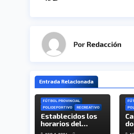
entradas
Por
Redacción
Entrada Relacionada
FÚTBOL PROVINCIAL
FÚT
POLIDEPORTIVO
RECREATIVO
PO
Establecidos los
Ca
horarios del
do
Trofeo La Bella de
An