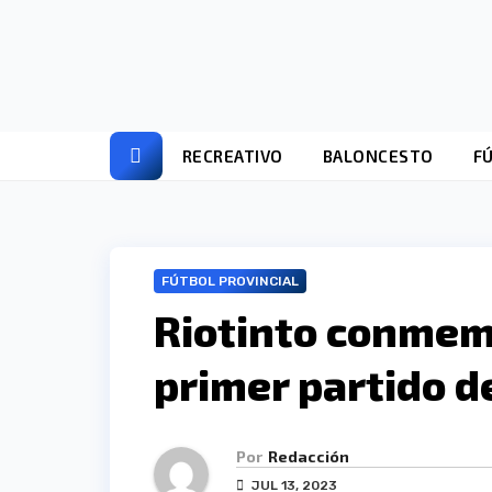
Ir
al
contenido
RECREATIVO
BALONCESTO
F
FÚTBOL PROVINCIAL
Riotinto conmemo
primer partido d
Por
Redacción
JUL 13, 2023