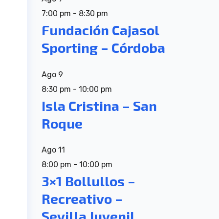
7:00 pm
-
8:30 pm
Fundación Cajasol
Sporting – Córdoba
Ago
9
8:30 pm
-
10:00 pm
Isla Cristina – San
Roque
Ago
11
8:00 pm
-
10:00 pm
3×1 Bollullos –
Recreativo –
Sevilla Juvenil