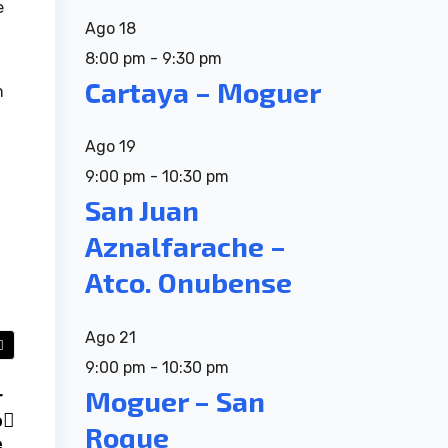
e
Ago
18
8:00 pm
-
9:30 pm
Cartaya – Moguer
n
Ago
19
9:00 pm
-
10:30 pm
San Juan
Aznalfarache –
Atco. Onubense
Ago
21
9:00 pm
-
10:30 pm
Moguer – San
r
o
Roque
e