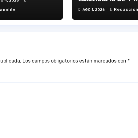
O 4, 2026
Andaluza Senior
Redacció
acción
AGO 1, 2026
publicada.
Los campos obligatorios están marcados con
*