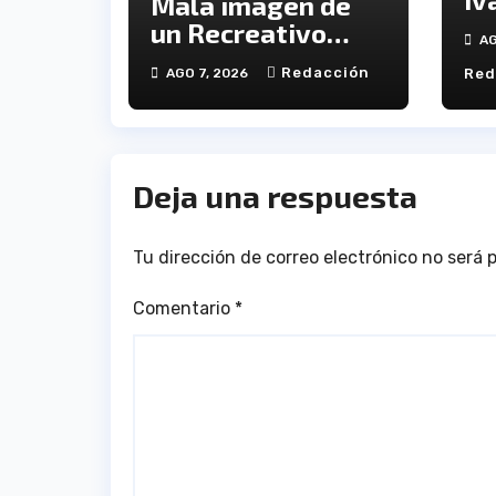
Mala imagen de
il
un Recreativo
AG
jó
inócuo
Redacción
AGO 7, 2026
Red
se
De
Deja una respuesta
Tu dirección de correo electrónico no será 
Comentario
*