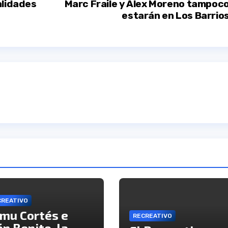
alidades
Marc Fraile y Alex Moreno tampoc
estarán en Los Barrio
CREATIVO
mu Cortés e
RECREATIVO
án Benito, la