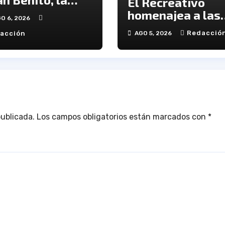
El Recreativo
usión de los
homenajea a las
O 6, 2026
venes al
víctimas del 20-
Redacció
acción
AGO 5, 2026
rvicio del
en el XX
cano
aniversario de la
tragedia
publicada.
Los campos obligatorios están marcados con
*