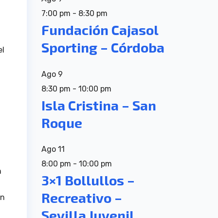
7:00 pm
-
8:30 pm
Fundación Cajasol
Sporting – Córdoba
el
Ago
9
8:30 pm
-
10:00 pm
Isla Cristina – San
Roque
Ago
11
8:00 pm
-
10:00 pm
n
3×1 Bollullos –
Recreativo –
én
Sevilla Juvenil