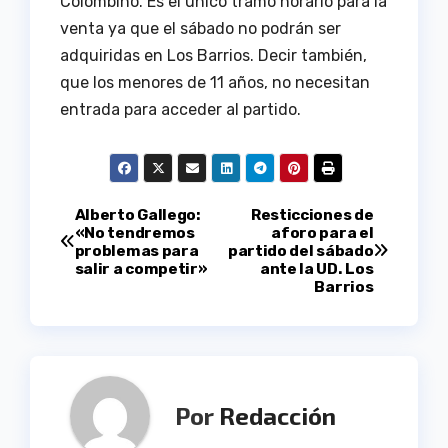
Colombino. Es el único tramo horario para la
venta ya que el sábado no podrán ser
adquiridas en Los Barrios. Decir también,
que los menores de 11 años, no necesitan
entrada para acceder al partido.
Navegación
Alberto Gallego:
Resticciones de
«No tendremos
aforo para el
problemas para
partido del sábado
de
salir a competir»
ante la UD. Los
Barrios
entradas
Por
Redacción