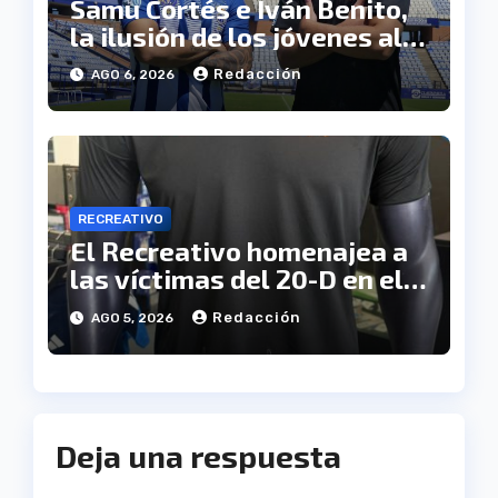
Samu Cortés e Iván Benito,
la ilusión de los jóvenes al
servicio del Decano
Redacción
AGO 6, 2026
RECREATIVO
El Recreativo homenajea a
las víctimas del 20-D en el
XX aniversario de la
Redacción
AGO 5, 2026
tragedia
Deja una respuesta