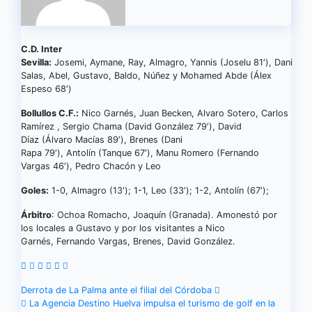
C.D. Inter
Sevilla:
Josemi, Aymane, Ray, Almagro, Yannis (Joselu 81′), Dani
Salas, Abel, Gustavo, Baldo, Núñez y Mohamed Abde (Álex
Espeso 68′)
Bollullos C.F.:
Nico Garnés, Juan Becken, Alvaro Sotero, Carlos
Ramírez , Sergio Chama (David González 79′), David
Díaz (Álvaro Macías 89′), Brenes (Dani
Rapa 79′), Antolín (Tanque 67′), Manu Romero (Fernando
Vargas 46′), Pedro Chacón y Leo
Goles:
1-0, Almagro (13′); 1-1, Leo (33′); 1-2, Antolín (67′);
Árbitro
: Ochoa Romacho, Joaquín (Granada). Amonestó por
los locales a Gustavo y por los visitantes a Nico
Garnés, Fernando Vargas, Brenes, David González.
Navegación
Derrota de La Palma ante el filial del Córdoba
La Agencia Destino Huelva impulsa el turismo de golf en la