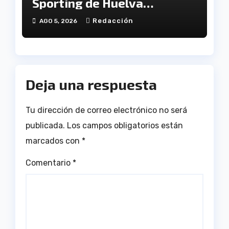
Sporting de Huelva
disputará la Copa de
Redacción
AGO 5, 2026
Andalucía en el Estadio
Antonio Toledo Sánchez
Deja una respuesta
Tu dirección de correo electrónico no será
publicada.
Los campos obligatorios están
marcados con
*
Comentario
*