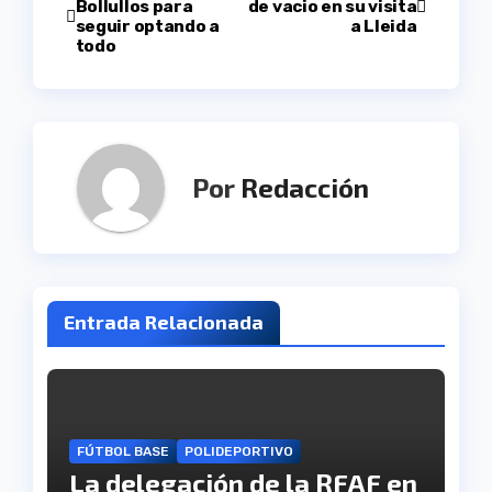
Bollullos para
de vacio en su visita
seguir optando a
a Lleida
de
todo
entradas
Por
Redacción
Entrada Relacionada
FÚTBOL BASE
POLIDEPORTIVO
La delegación de la RFAF en