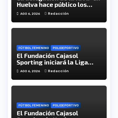
Huelva hace público los
calendarios de la categoría
Redacción
AGO 6, 2026
juvenil
FÚTBOL FEMENINO
POLIDEPORTIVO
El Fundación Cajasol
Sporting iniciará la Liga
recibiendo al Cacereño
Redacción
AGO 6, 2026
Atlético
FÚTBOL FEMENINO
POLIDEPORTIVO
El Fundación Cajasol