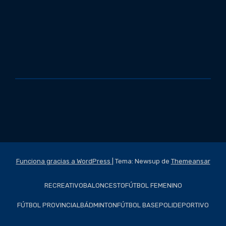
Funciona gracias a WordPress
|
Tema: Newsup de
Themeansar
RECREATIVO
BALONCESTO
FÚTBOL FEMENINO
FÚTBOL PROVINCIAL
BÁDMINTON
FÚTBOL BASE
POLIDEPORTIVO