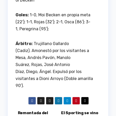
oi Becken
Goles:
1-0, Moi Becken en propia meta
(22′); 1-1, Rojas (32′); 2-1, Osca (86′); 3-
1, Peregrina (95′);
Árbitro:
Trujillano Gallardo
(Cadiz). Amonestó por los visitantes a
Mesa, Andrés Pavón, Manolo
Suárez, Rojas, José Antonio
Díaz, Diego, Ángel. Expulsó por los
visitantes a Dioni Arroyo (Doble amarilla
90′).
Navegación
Remontada del
El Sporting se vino