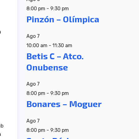
8:00 pm
-
9:30 pm
Pinzón – Olímpica
a
Ago
7
10:00 am
-
11:30 am
Betis C – Atco.
Onubense
Ago
7
8:00 pm
-
9:30 pm
Bonares – Moguer
Ago
7
ub
8:00 pm
-
9:30 pm
a