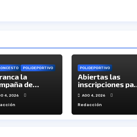
LONCESTO
POLIDEPORTIVO
POLIDEPORTIVO
ranca la
Abiertas las
mpaña de
inscripciones pa
onados del C.B.
la `Huelva Verde
O 4, 2026
AGO 4, 2026
uba
de Onúpolis
acción
Redacción