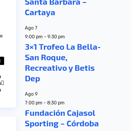
Santa Bárbara –
Cartaya
Ago
7
se
9:00 pm
-
9:30 pm
3×1 Trofeo La Bella-
San Roque,
Recreativo y Betis
a
Dep
n
a
Ago
9
7:00 pm
-
8:30 pm
Fundación Cajasol
Sporting – Córdoba