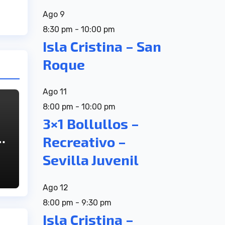
Ago
9
8:30 pm
-
10:00 pm
Isla Cristina – San
Roque
Ago
11
8:00 pm
-
10:00 pm
3×1 Bollullos –
ra
Recreativo –
´
Sevilla Juvenil
Ago
12
8:00 pm
-
9:30 pm
Isla Cristina –