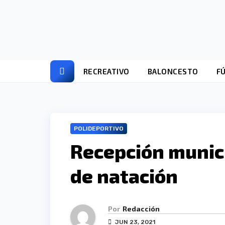
Ir
al
contenido
RECREATIVO
BALONCESTO
F
POLIDEPORTIVO
Recepción munici
de natación
Por
Redacción
JUN 23, 2021