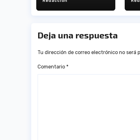
Redacción
Red
categoría juvenil
Ca
Deja una respuesta
Tu dirección de correo electrónico no será 
Comentario
*