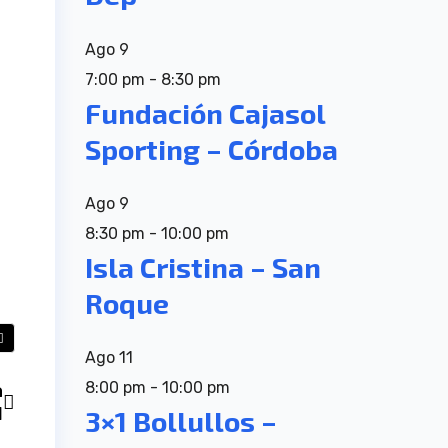
Ago
9
7:00 pm
-
8:30 pm
Fundación Cajasol
Sporting – Córdoba
Ago
9
8:30 pm
-
10:00 pm
Isla Cristina – San
Roque
Ago
11
8:00 pm
-
10:00 pm
a
1
3×1 Bollullos –