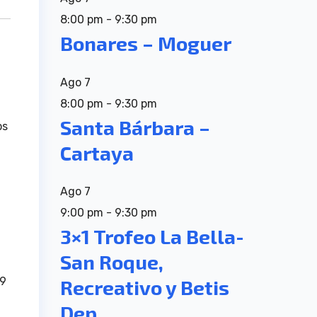
8:00 pm
-
9:30 pm
Bonares – Moguer
Ago
7
8:00 pm
-
9:30 pm
Santa Bárbara –
os
Cartaya
Ago
7
9:00 pm
-
9:30 pm
3×1 Trofeo La Bella-
San Roque,
19
Recreativo y Betis
Dep