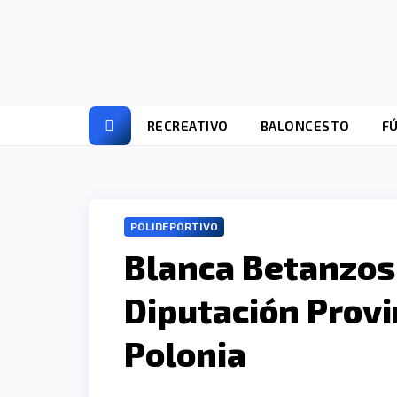
Ir
al
contenido
RECREATIVO
BALONCESTO
F
POLIDEPORTIVO
Blanca Betanzos 
Diputación Provin
Polonia