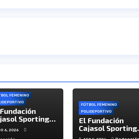
TBOL FEMENINO
LIDEPORTIVO
FÚTBOL FEMENINO
 Fundación
POLIDEPORTIVO
jasol Sporting
El Fundación
iciará la Liga
Cajasol Sporting
O 6, 2026
cibiendo al
de Huelva