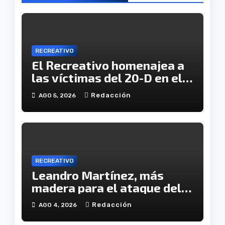
RECREATIVO
El Recreativo homenajea a
las víctimas del 20-D en el
XX aniversario de la
Redacción
AGO 5, 2026
tragedia
RECREATIVO
Leandro Martínez, más
madera para el ataque del
Decano
Redacción
AGO 4, 2026