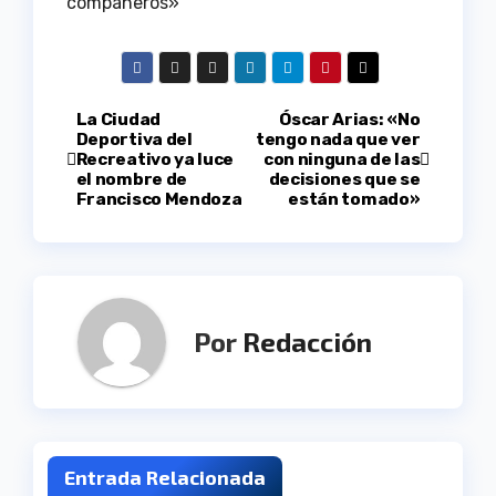
compañeros»
Navegación
La Ciudad
Óscar Arias: «No
Deportiva del
tengo nada que ver
Recreativo ya luce
con ninguna de las
de
el nombre de
decisiones que se
Francisco Mendoza
están tomado»
entradas
Por
Redacción
Entrada Relacionada