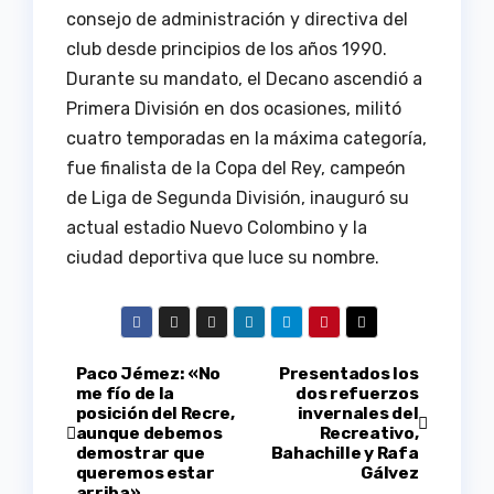
consejo de administración y directiva del
club desde principios de los años 1990.
Durante su mandato, el Decano ascendió a
Primera División en dos ocasiones, militó
cuatro temporadas en la máxima categoría,
fue finalista de la Copa del Rey, campeón
de Liga de Segunda División, inauguró su
actual estadio Nuevo Colombino y la
ciudad deportiva que luce su nombre.
Navegación
Paco Jémez: «No
Presentados los
me fío de la
dos refuerzos
posición del Recre,
invernales del
de
aunque debemos
Recreativo,
demostrar que
Bahachille y Rafa
entradas
queremos estar
Gálvez
arriba»