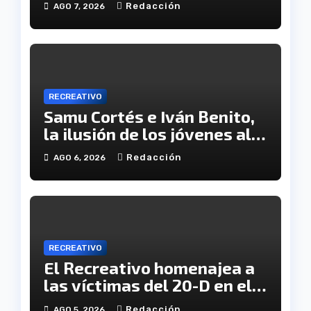
Redacción
AGO 7, 2026
RECREATIVO
Samu Cortés e Iván Benito,
la ilusión de los jóvenes al
servicio del Decano
Redacción
AGO 6, 2026
RECREATIVO
El Recreativo homenajea a
las víctimas del 20-D en el
XX aniversario de la
Redacción
AGO 5, 2026