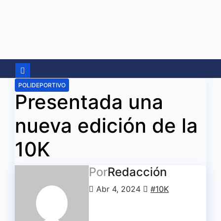
Ir
al
contenido
POLIDEPORTIVO
Presentada una
nueva edición de la
10K
Por
Redacción
Abr 4, 2024
#10K