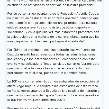
la misma y convertirla así en una prueba emblemática dentro del
calendario de actividades deportivas de nuestra provincia”.
Por su parte, la representante de la Fundación Atlantic Copper
ha insistido en destacar “el importante apartado benéfico que
tiene también esta prueba, siendo una prioridad para nuestra
entidad apoyar eventos como éste que aúnan deporte y
solidaridad, y en la que una vez más estaremos presentes con
la celebración por la mañana de la carrera infantil, para que los
más pequeños también sean protagonistas este día”.
Por último, el presidente del club maratón Huelva Puerto del
Descubrimiento ha agradecido a todas las administraciones
implicadas y a los patrocinadores su colaboración con este
evento y ha señalado la “importancia de sumar esfuerzos para
que una prueba tan importante, que reunirá a tantísimos
corredores en la ciudad, pueda ser un auténtico éxito”.
La 10K va a contar además con un embajador de excepción, el
atleta Yago Rojo, que acudirá a las olimpiadas de este verano
en París, representando a España en la disciplina de maratón y
que fue subcampeón de España 10km en ruta el año pasado en
la 10K Puerto del Descubrimiento 2023.
Finalmente, cabe señalar que en esta carrera 10k Huelva Avatel