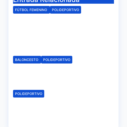
FÚTBOL FEMENINO
POLIDEPORTIVO
El Fundación Cajasol Sporting
de Huelva disputará la Copa
de Andalucía en el Estadio
Antonio Toledo Sánchez
Ago 5, 2026
Redacción
BALONCESTO
POLIDEPORTIVO
Arranca la campaña de
abonados del C.B. Onuba
Ago 4, 2026
Redacción
POLIDEPORTIVO
Abiertas las inscripciones para
la `Huelva Verde´ de Onúpolis
Ago 4, 2026
Redacción