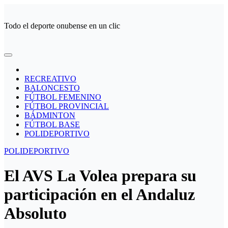
Ir
al
Todo el deporte onubense en un clic
contenido
RECREATIVO
BALONCESTO
FÚTBOL FEMENINO
FÚTBOL PROVINCIAL
BÁDMINTON
FÚTBOL BASE
POLIDEPORTIVO
POLIDEPORTIVO
El AVS La Volea prepara su
participación en el Andaluz
Absoluto