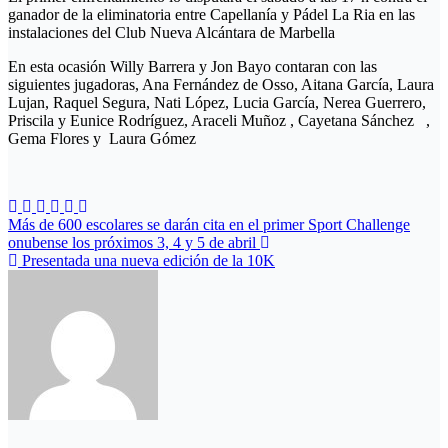
ganador de la eliminatoria entre Capellanía y Pádel La Ria en las
instalaciones del Club Nueva Alcántara de Marbella
En esta ocasión Willy Barrera y Jon Bayo contaran con las
siguientes jugadoras, Ana Fernández de Osso, Aitana García, Laura
Lujan, Raquel Segura, Nati López, Lucia García, Nerea Guerrero,
Priscila y Eunice Rodríguez, Araceli Muñoz , Cayetana Sánchez ,
Gema Flores y Laura Gómez
Navegación
Más de 600 escolares se darán cita en el primer Sport Challenge
onubense los próximos 3, 4 y 5 de abril
de
Presentada una nueva edición de la 10K
entradas