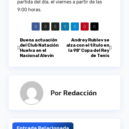
partida del día, el viernes a partir de las
9:00 horas.
Navegación
Buena actuación
Andrey Rublev se
del Club Natación
alza con el título en
Huelva en el
la 98º Copa del Rey
de
Nacional Alevín
de Tenis
entradas
Por
Redacción
Entrada Relacionada