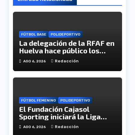
FÚTBOL BASE
POLIDEPORTIVO
La delegación de la RFAF en
Huelva hace público los
calendarios de la categoría
Redacción
AGO 6, 2026
juvenil
FÚTBOL FEMENINO
POLIDEPORTIVO
El Fundación Cajasol
Sporting iniciará la Liga
recibiendo al Cacereño
Redacción
AGO 6, 2026
Atlético