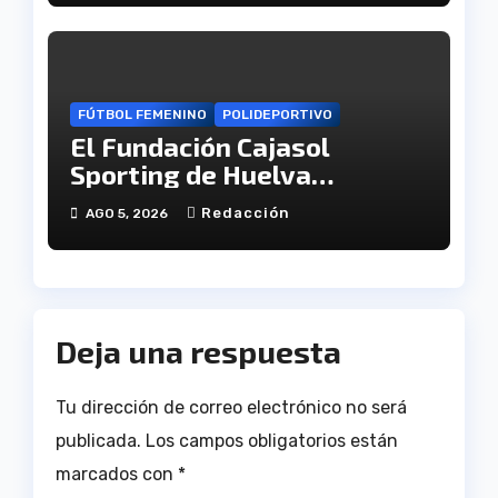
FÚTBOL FEMENINO
POLIDEPORTIVO
El Fundación Cajasol
Sporting de Huelva
disputará la Copa de
Redacción
AGO 5, 2026
Andalucía en el Estadio
Antonio Toledo Sánchez
Deja una respuesta
Tu dirección de correo electrónico no será
publicada.
Los campos obligatorios están
marcados con
*