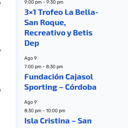
9:00 pm
-
9:30 pm
n
3×1 Trofeo La Bella-
San Roque,
Recreativo y Betis
Dep
y
Ago
9
7:00 pm
-
8:30 pm
Fundación Cajasol
Sporting – Córdoba
n
Ago
9
8:30 pm
-
10:00 pm
Isla Cristina – San