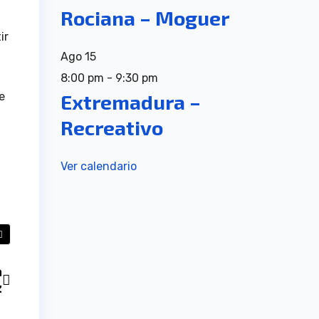
Rociana – Moguer
ir
Ago
15
8:00 pm
-
9:30 pm
Extremadura –
e
,
Recreativo
Ver calendario
a
z