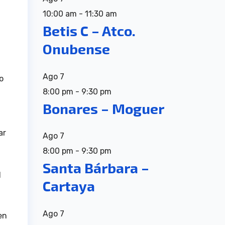
10:00 am
-
11:30 am
Betis C – Atco.
Onubense
Ago
7
o
8:00 pm
-
9:30 pm
Bonares – Moguer
ar
Ago
7
8:00 pm
-
9:30 pm
Santa Bárbara –
l
Cartaya
Ago
7
en