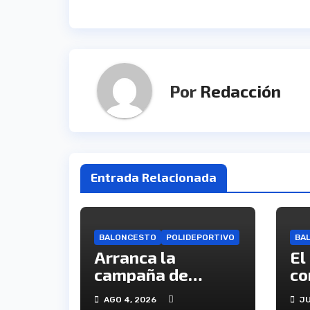
entradas
Por
Redacción
Entrada Relacionada
BALONCESTO
POLIDEPORTIVO
BA
Arranca la
El
campaña de
co
abonados del C.B.
ca
AGO 4, 2026
JU
Onuba
en