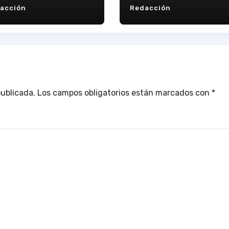
acción
Redacción
actividad como
club
publicada.
Los campos obligatorios están marcados con
*