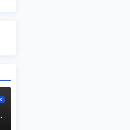
VO
,
su