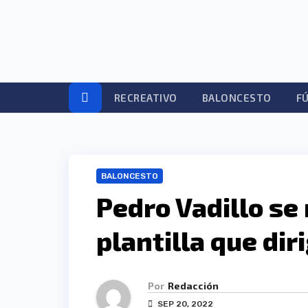
Ir
al
contenido
RECREATIVO
BALONCESTO
F
BALONCESTO
Pedro Vadillo se 
plantilla que dir
Por
Redacción
SEP 20, 2022