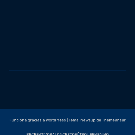
Funciona gracias a WordPress
|
Tema: Newsup de
Themeansar
RECREATIVO
BALONCESTO
FÚTBOL FEMENINO