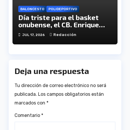
BALONCESTO
POLIDEPORTIVO
Día triste para el basket
onubense, el CB. Enrique
Benítez cesa en su
Redacción
JUL 17, 2026
actividad como club
Deja una respuesta
Tu dirección de correo electrónico no será
publicada.
Los campos obligatorios están
marcados con
*
Comentario
*