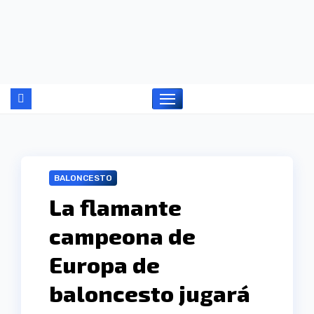
Ir
al
contenido
BALONCESTO
La flamante
campeona de
Europa de
baloncesto jugará