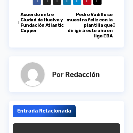
Navegación
Acuerdo entre
Pedro Vadillo se
Ciudad de Huelva y
muestra feliz con la
Fundación Atlantic
plantilla que
de
Copper
dirigirá este año en
liga EBA
entradas
Por
Redacción
Entrada Relacionada