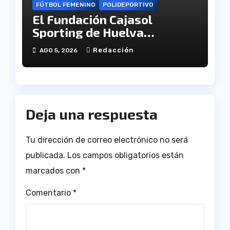
FÚTBOL FEMENINO
POLIDEPORTIVO
El Fundación Cajasol
Sporting de Huelva
disputará la Copa de
Redacción
AGO 5, 2026
Andalucía en el Estadio
Antonio Toledo Sánchez
Deja una respuesta
Tu dirección de correo electrónico no será
publicada.
Los campos obligatorios están
marcados con
*
Comentario
*