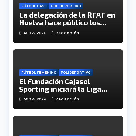
FÚTBOL BASE
POLIDEPORTIVO
La delegación de la RFAF en
Huelva hace público los
calendarios de la categoría
Redacción
AGO 6, 2026
juvenil
FÚTBOL FEMENINO
POLIDEPORTIVO
El Fundación Cajasol
Sporting iniciará la Liga
recibiendo al Cacereño
Redacción
AGO 6, 2026
Atlético