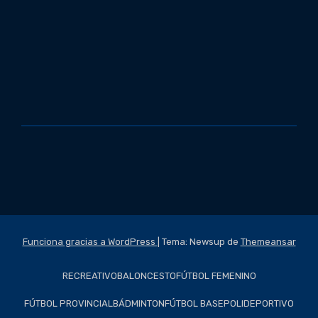
Funciona gracias a WordPress
|
Tema: Newsup de
Themeansar
RECREATIVO
BALONCESTO
FÚTBOL FEMENINO
FÚTBOL PROVINCIAL
BÁDMINTON
FÚTBOL BASE
POLIDEPORTIVO