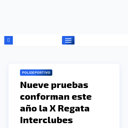
Ir
al
contenido
POLIDEPORTIVO
Nueve pruebas
conforman este
año la X Regata
Interclubes