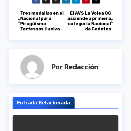
Navegación
Tres medallas en el
El AVS La Volea QG
Nacional para
asciende a primera
Piragüismo
categoría Nacional
de
Tartessos Huelva
de Cadetes
entradas
Por
Redacción
Entrada Relacionada