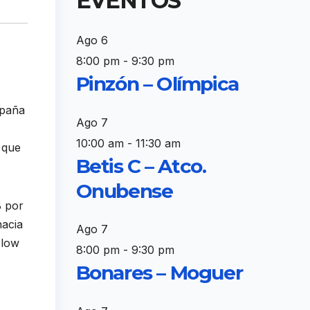
EVENTOS
Ago
6
8:00 pm
-
9:30 pm
Pinzón – Olímpica
spaña
Ago
7
10:00 am
-
11:30 am
 que
Betis C – Atco.
Onubense
B por
hacia
Ago
7
Flow
8:00 pm
-
9:30 pm
Bonares – Moguer