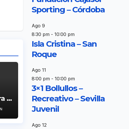
Sporting – Córdoba
Ago
9
8:30 pm
-
10:00 pm
Isla Cristina – San
Roque
Ago
11
8:00 pm
-
10:00 pm
3×1 Bollullos –
Recreativo – Sevilla
a la
de
Juvenil
N
Ago
12