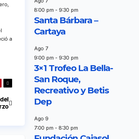
Ago
7
ero,
8:00 pm
-
9:30 pm
Santa Bárbara –
Cartaya
l
ció a
Ago
7
9:00 pm
-
9:30 pm
3×1 Trofeo La Bella-
San Roque,
Recreativo y Betis
ádel
Dep
arzo
Ago
9
7:00 pm
-
8:30 pm
Fundación Cajasol