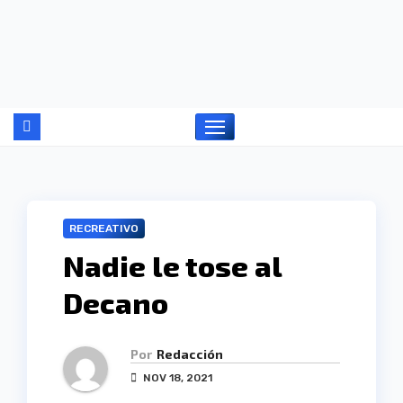
Ir
al
contenido
RECREATIVO
Nadie le tose al
Decano
Por
Redacción
NOV 18, 2021