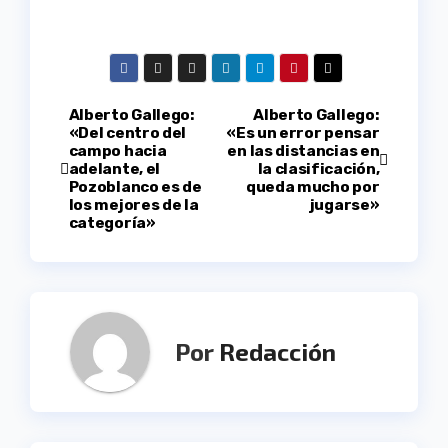
Navegación
Alberto Gallego:
Alberto Gallego:
«Del centro del
«Es un error pensar
campo hacia
en las distancias en
de
adelante, el
la clasificación,
Pozoblanco es de
queda mucho por
entradas
los mejores de la
jugarse»
categoría»
Por
Redacción