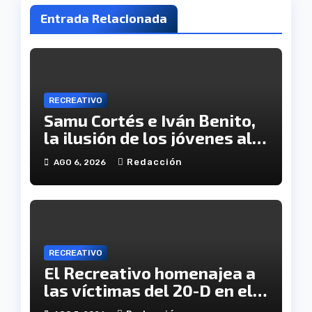
Entrada Relacionada
RECREATIVO
Samu Cortés e Iván Benito,
la ilusión de los jóvenes al
servicio del Decano
Redacción
AGO 6, 2026
RECREATIVO
El Recreativo homenajea a
las víctimas del 20-D en el
XX aniversario de la