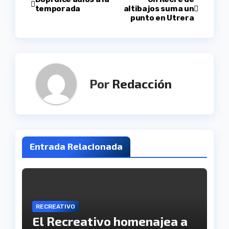
Navegación
temporada
altibajos suma un
punto en Utrera
de
entradas
Por
Redacción
Entrada Relacionada
RECREATIVO
El Recreativo homenajea a