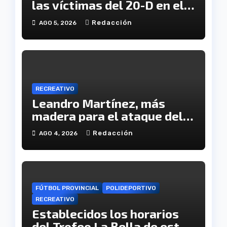
las víctimas del 20-D en el
XX aniversario de la
Redacción
AGO 5, 2026
tragedia
RECREATIVO
Leandro Martínez, más
madera para el ataque del
Decano
Redacción
AGO 4, 2026
FÚTBOL PROVINCIAL
POLIDEPORTIVO
RECREATIVO
Establecidos los horarios
del Trofeo La Bella de este