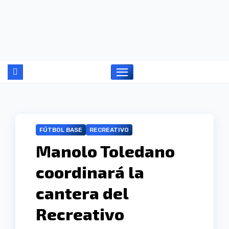
Ir
al
contenido
FÚTBOL BASE
RECREATIVO
Manolo Toledano
coordinará la
cantera del
Recreativo