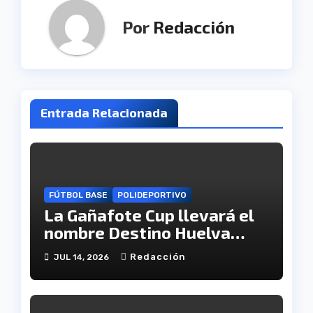
Por
Redacción
Entrada Relacionada
FÚTBOL BASE
POLIDEPORTIVO
La Gañafote Cup llevará el
nombre Destino Huelva
para reforzar la proyección
Redacción
JUL 14, 2026
internacional de la
provincia