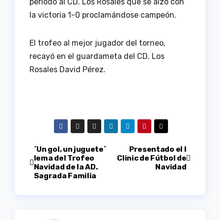
periodo al CD. Los Rosales que se alzó con
la victoria 1-0 proclamándose campeón.
El trofeo al mejor jugador del torneo,
recayó en el guardameta del CD. Los
Rosales David Pérez.
Navegación
´Un gol, un juguete´
Presentado el I
lema del Trofeo
Clinic de Fútbol de
Navidad de la AD.
Navidad
de
Sagrada Familia
entradas