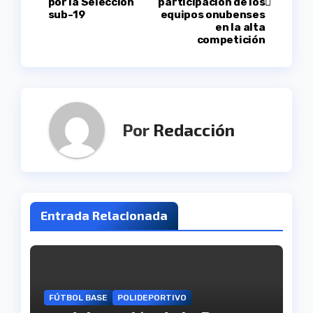
por la Selección
participación de los
sub-19
equipos onubenses
entradas
en la alta
competición
Por
Redacción
Entrada Relacionada
FÚTBOL BASE
POLIDEPORTIVO