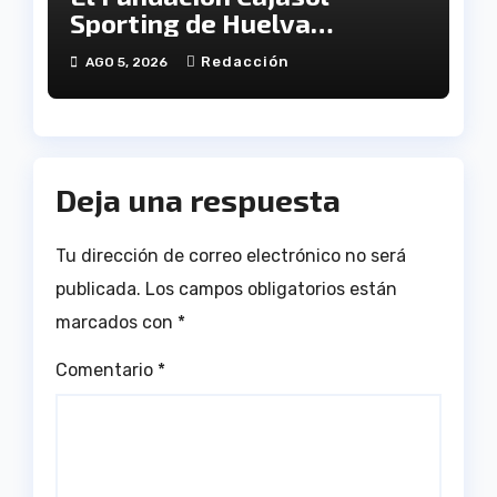
Sporting de Huelva
disputará la Copa de
Redacción
AGO 5, 2026
Andalucía en el Estadio
Antonio Toledo Sánchez
Deja una respuesta
Tu dirección de correo electrónico no será
publicada.
Los campos obligatorios están
marcados con
*
Comentario
*