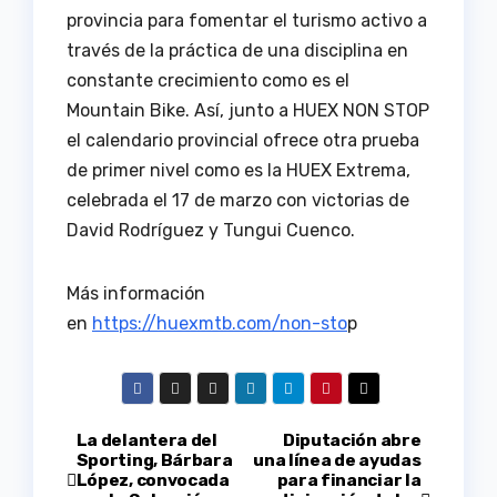
provincia para fomentar el turismo activo a
través de la práctica de una disciplina en
constante crecimiento como es el
Mountain Bike. Así, junto a HUEX NON STOP
el calendario provincial ofrece otra prueba
de primer nivel como es la HUEX Extrema,
celebrada el 17 de marzo con victorias de
David Rodríguez y Tungui Cuenco.
Más información
en
https://huexmtb.com/non-sto
p
Navegación
La delantera del
Diputación abre
Sporting, Bárbara
una línea de ayudas
López, convocada
para financiar la
de