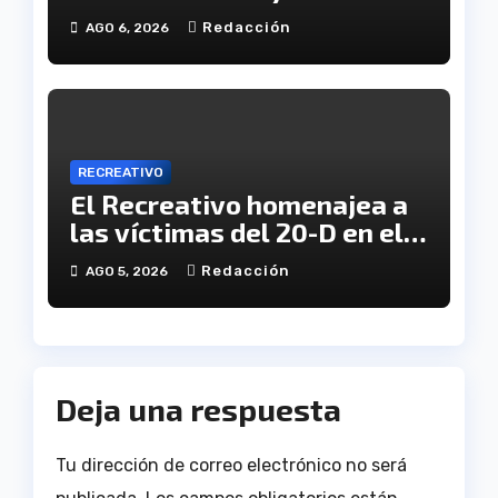
servicio del Decano
Redacción
AGO 6, 2026
RECREATIVO
El Recreativo homenajea a
las víctimas del 20-D en el
XX aniversario de la
Redacción
AGO 5, 2026
tragedia
Deja una respuesta
Tu dirección de correo electrónico no será