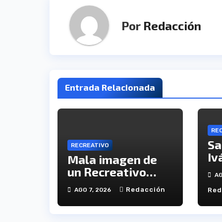
Por
Redacción
Entrada Relacionada
RE
Sa
RECREATIVO
Iv
Mala imagen de
il
un Recreativo
AG
jó
inócuo
Redacción
AGO 7, 2026
Red
se
De