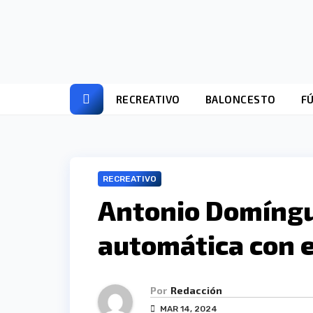
Ir
al
contenido
RECREATIVO
BALONCESTO
F
RECREATIVO
Antonio Domíng
automática con e
Por
Redacción
MAR 14, 2024