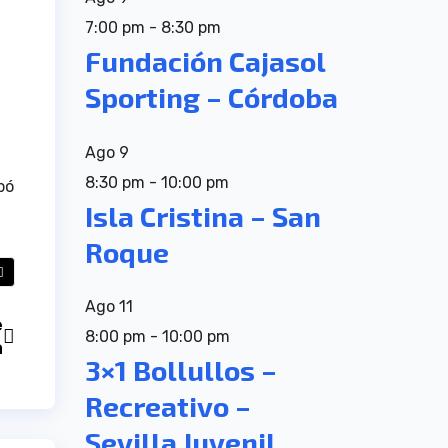
7:00 pm
-
8:30 pm
Fundación Cajasol
Sporting – Córdoba
Ago
9
8:30 pm
-
10:00 pm
pó
Isla Cristina – San
Roque
Ago
11
e
8:00 pm
-
10:00 pm
a
3×1 Bollullos –
Recreativo –
Sevilla Juvenil