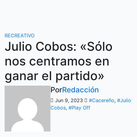
Ir
al
contenido
RECREATIVO
Julio Cobos: «Sólo
nos centramos en
ganar el partido»
Por
Redacción
Jun 9, 2023
#Cacereño
,
#Julio
Cobos
,
#Play Off