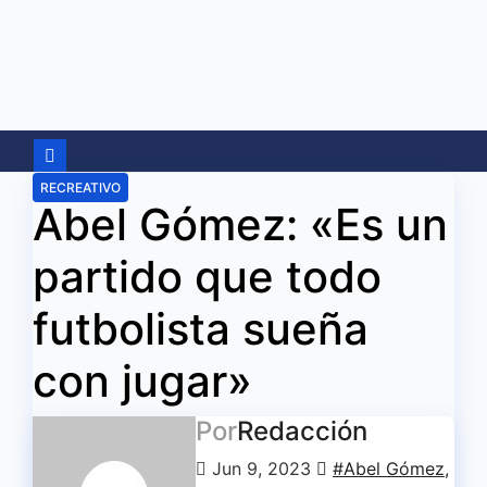
Ir
al
contenido
RECREATIVO
Abel Gómez: «Es un
partido que todo
futbolista sueña
con jugar»
Por
Redacción
Jun 9, 2023
#Abel Gómez
,