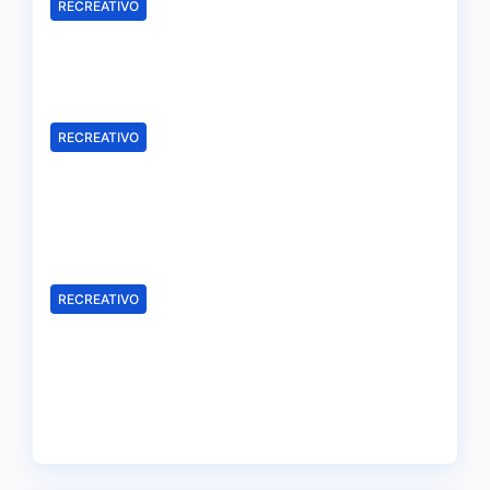
RECREATIVO
Mala imagen de un Recreativo
inócuo
Ago 7, 2026
Redacción
RECREATIVO
Samu Cortés e Iván Benito, la
ilusión de los jóvenes al
servicio del Decano
Ago 6, 2026
Redacción
RECREATIVO
El Recreativo homenajea a las
víctimas del 20-D en el XX
aniversario de la tragedia
Ago 5, 2026
Redacción