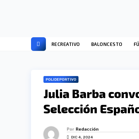
Ir
al
contenido
RECREATIVO
BALONCESTO
F
POLIDEPORTIVO
Julia Barba conv
Selección Españ
Por
Redacción
DIC 4, 2024