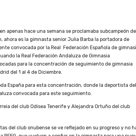
 bien apenas hace una semana se proclamaba subcampeón de
, ahora es la gimnasta senior Julia Barba la portadora de
ente convocada por la Real Federación Española de gimnasi
cuando la Real Federación Andaluza de Gimnasia
vocadas para la concentración de seguimiento de gimnasia
rid del 1 al 4 de Diciembre.
oda España para esta concentración, donde la deportista de
daluza convocada para este seguimiento.
rreia del club Odisea Tenerife y Alejandra Ortuño del club
stas del club onubense se ve reflejado en su progreso y no h
 la RFEG que vuelven a confiar en la gimnasta para una nue