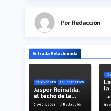
Por
Redacción
Entrada Relacionada
FÚ
La
BALONCESTO
POLIDEPORTIVO
la
Jasper Reinalda,
ha
el techo de la
AG
ca
categoría que
Redacción
AGO 9, 2026
Red
ca
refuerza el juego