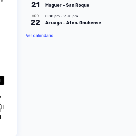
21
Moguer – San Roque
AGO
8:00 pm
-
9:30 pm
22
Azuaga – Atco. Onubense
Ver calendario
o
s
d
l