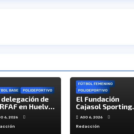
FÚTBOL FEMENINO
TBOL BASE
POLIDEPORTIVO
POLIDEPORTIVO
 delegación de
El Fundación
 RFAF en Huelva
Cajasol Sporting
ce público los
iniciará la Liga
O 6, 2026
AGO 6, 2026
lendarios de la
recibiendo al
acción
Redacción
tegoría juvenil
Cacereño Atlétic