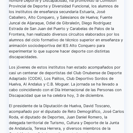
nombre Deporte y Discapacidad, ha promovido la Comisión
Provincial de Deporte y Diversidad Funcional, los alumnos de
los institutos de enseñanza secundaria Estuaria, José
Caballero, Alto Conquero, y Salesianos de Huelva; Fuente
Juncal de Aljaraque, Odiel de Gibraleón, Diego Rodríguez
Estrada de San Juan del Puerto y Carabelas de Palos de la
Frontera, han realizado diversos circuitos elaborados por los
alumnos del ciclo formativo de técnico superior en enseñanza y
animación sociodeportiva del IES Alto Conquero para
experimentar lo que supone hacer deporte con distintas
discapacidades.
Los jóvenes de estos institutos han estado acompañados por
casi un centenar de deportistas del Club Onubense de Deporte
Adaptado (CODA), Los Palitos, Club Deportivo Sordos de
Huelva, Al Andalus y C.B. Moguer. La jornada se ha llevado a
cabo coincidiendo con el Día Internacional de las Personas con
Discapacidad que se ha celebra hoy, 3 de diciembre.
El presidente de la Diputación de Huelva, David Toscano,
acompañado por el diputado de Reto Demográfico, José Carlos
Roda, el diputado de Deportes, Juan Daniel Romero, la
delegada territorial de Turismo, Cultura y Deporte de la Junta
de Andalucía, Teresa Herrera, y diversos miembros de la