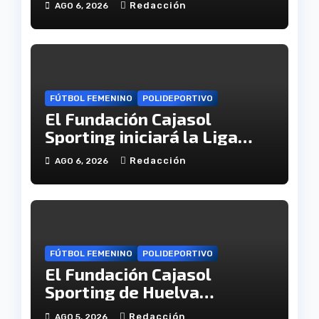
Redacción
AGO 6, 2026
juvenil
FÚTBOL FEMENINO
POLIDEPORTIVO
El Fundación Cajasol
Sporting iniciará la Liga
recibiendo al Cacereño
Redacción
AGO 6, 2026
Atlético
FÚTBOL FEMENINO
POLIDEPORTIVO
El Fundación Cajasol
Sporting de Huelva
disputará la Copa de
Redacción
AGO 5, 2026