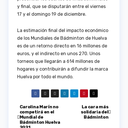
y final, que se disputarán entre el viernes
17 y el domingo 19 de diciembre.
La estimación final del impacto económico
de los Mundiales de Bádminton de Huelva
es de un retorno directo en 16 millones de
euros, y el indirecto en unos 270. Unos
torneos que llegarán a 614 millones de
hogares y contribuirán a difundir la marca
Huelva por todo el mundo.
Navegación
Carolina Marín no
La cara más
competirá en el
solidaria del
Mundial de
Bádminton
de
Bádminton Huelva
2021