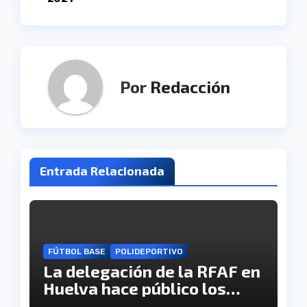
entradas
Por
Redacción
Entrada Relacionada
FÚTBOL BASE
POLIDEPORTIVO
La delegación de la RFAF en
Huelva hace público los
calendarios de la categoría