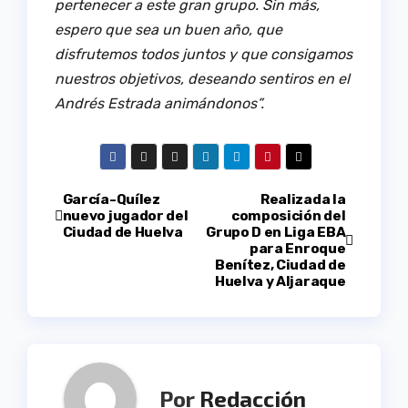
pertenecer a este gran grupo. Sin más,
espero que sea un buen año, que
disfrutemos todos juntos y que consigamos
nuestros objetivos, deseando sentiros en el
Andrés Estrada animándonos”.
Navegación
García-Quílez
Realizada la
nuevo jugador del
composición del
Ciudad de Huelva
Grupo D en Liga EBA
de
para Enroque
Benítez, Ciudad de
entradas
Huelva y Aljaraque
Por
Redacción