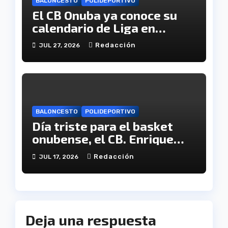
BALONCESTO
POLIDEPORTIVO
El CB Onuba ya conoce su
calendario de Liga en
Tercera FEB
Redacción
JUL 27, 2026
BALONCESTO
POLIDEPORTIVO
Día triste para el basket
onubense, el CB. Enrique
Benítez cesa en su
Redacción
JUL 17, 2026
actividad como club
Deja una respuesta