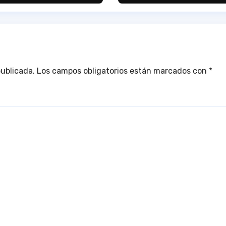
de Andalucía en 
Estadio Antonio
Toledo Sánchez
publicada.
Los campos obligatorios están marcados con
*