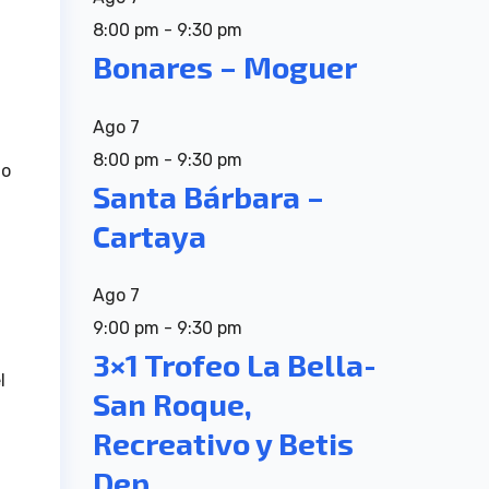
8:00 pm
-
9:30 pm
Bonares – Moguer
Ago
7
8:00 pm
-
9:30 pm
to
Santa Bárbara –
Cartaya
Ago
7
9:00 pm
-
9:30 pm
3×1 Trofeo La Bella-
l
San Roque,
Recreativo y Betis
Dep