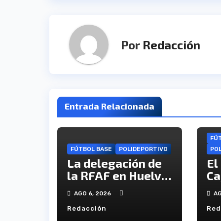
entradas
Por
Redacción
Entrada Relacionada
FÚ
FÚTBOL BASE
POLIDEPORTIVO
PO
La delegación de
El
la RFAF en Huelva
Ca
hace público los
in
AGO 6, 2026
AG
calendarios de la
re
Redacción
Red
categoría juvenil
Ca