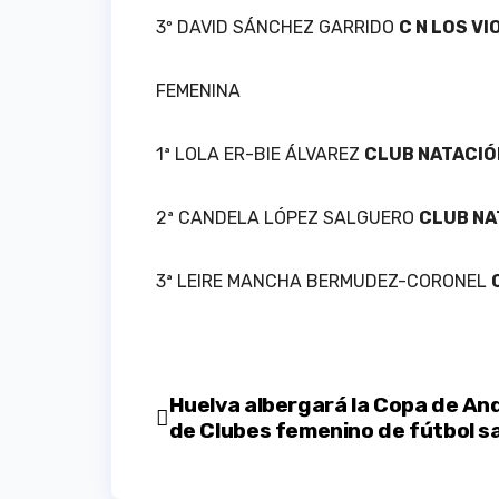
3º DAVID SÁNCHEZ GARRIDO
C N LOS V
FEMENINA
1ª LOLA ER-BIE ÁLVAREZ
CLUB NATACIÓ
2ª CANDELA LÓPEZ SALGUERO
CLUB NA
3ª LEIRE MANCHA BERMUDEZ-CORONEL
Navegación
Huelva albergará la Copa de An
de Clubes femenino de fútbol s
de