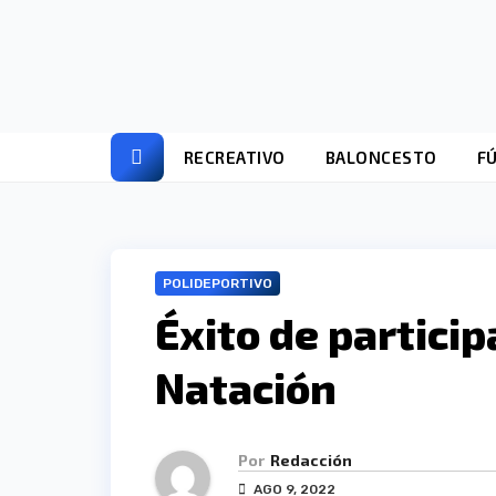
Ir
al
contenido
RECREATIVO
BALONCESTO
F
POLIDEPORTIVO
Éxito de particip
Natación
Por
Redacción
AGO 9, 2022