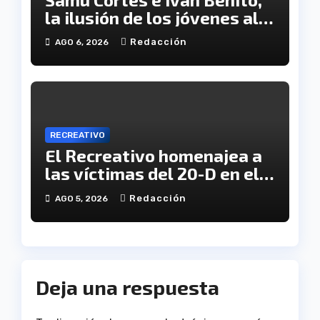
la ilusión de los jóvenes al
servicio del Decano
Redacción
AGO 6, 2026
RECREATIVO
El Recreativo homenajea a
las víctimas del 20-D en el
XX aniversario de la
Redacción
AGO 5, 2026
tragedia
Deja una respuesta