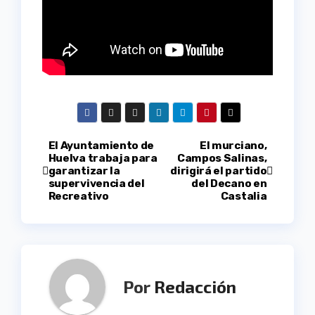
Navegación
El Ayuntamiento de
El murciano,
Huelva trabaja para
Campos Salinas,
garantizar la
dirigirá el partido
de
supervivencia del
del Decano en
Recreativo
Castalia
entradas
Por
Redacción