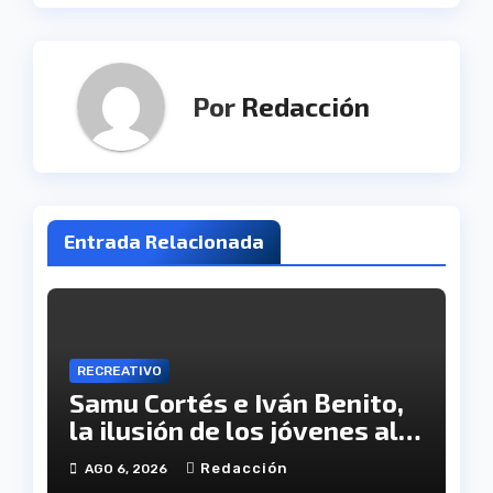
Por
Redacción
Entrada Relacionada
RECREATIVO
Samu Cortés e Iván Benito,
la ilusión de los jóvenes al
servicio del Decano
Redacción
AGO 6, 2026