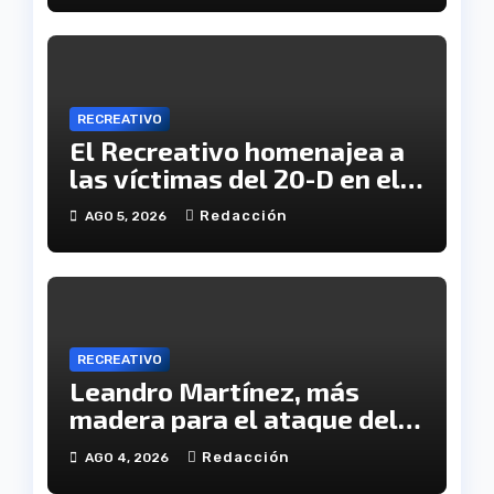
RECREATIVO
El Recreativo homenajea a
las víctimas del 20-D en el
XX aniversario de la
Redacción
AGO 5, 2026
tragedia
RECREATIVO
Leandro Martínez, más
madera para el ataque del
Decano
Redacción
AGO 4, 2026