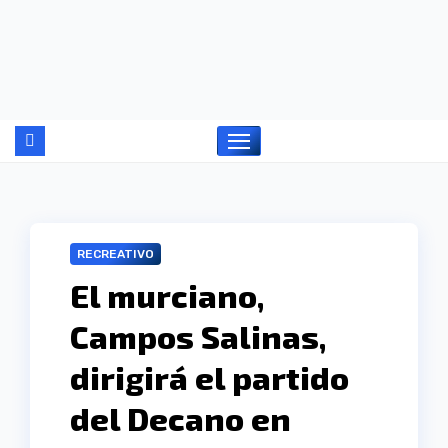
Ir
al
contenido
RECREATIVO
El murciano,
Campos Salinas,
dirigirá el partido
del Decano en