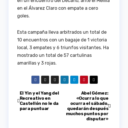
en un encuentro del Decano, ante el Melilla
en el Álvarez Claro con empate a cero
goles.
Esta campaña lleva arbitrados un total de
10 encuentros con un bagaje de 1 victoria
local, 3 empates y 6 triunfos visitantes. Ha
mostrado un total de 57 cartulinas
amarillas y 3 rojas.
Navegación
El Yin y el Yang del
Abel Gómez:
Recreativo en
«Ocurra lo que
Castellón no le da
ocurra el sábado,
de
para puntuar
quedarán después
muchos puntos por
entradas
disputar»