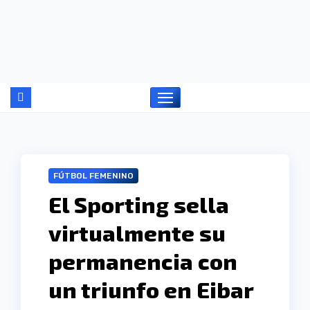
Ir
al
contenido
FÚTBOL FEMENINO
El Sporting sella
virtualmente su
permanencia con
un triunfo en Eibar