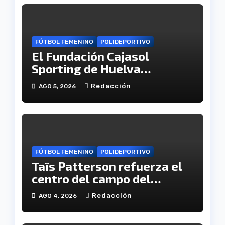
FÚTBOL FEMENINO
POLIDEPORTIVO
El Fundación Cajasol
Sporting de Huelva
disputará la Copa de
Redacción
AGO 5, 2026
Andalucía en el Estadio
Antonio Toledo Sánchez
FÚTBOL FEMENINO
POLIDEPORTIVO
Taïs Patterson refuerza el
centro del campo del
Fundación Cajasol Sporting
Redacción
AGO 4, 2026
de Huelva