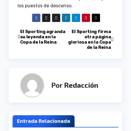
los puestos de descenso.
Navegación
El Sporting agranda
El Sporting firma
su leyenda en la
otra página
Copa de la Reina
gloriosa en la Copa
de
de la Reina
entradas
Por
Redacción
Entrada Relacionada