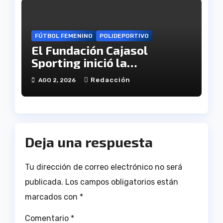
FÚTBOL FEMENINO
POLIDEPORTIVO
El Fundación Cajasol
Sporting inició la
pretemporada
Redacción
AGO 2, 2026
Deja una respuesta
Tu dirección de correo electrónico no será
publicada.
Los campos obligatorios están
marcados con
*
Comentario
*